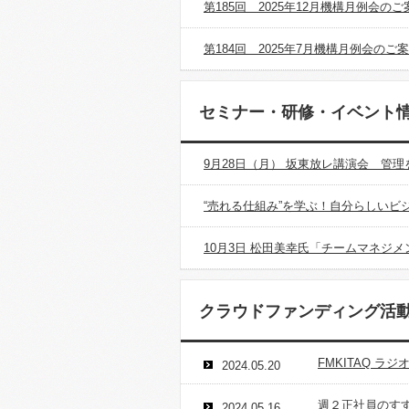
第185回 2025年12月機構月例会
第184回 2025年7月機構月例会の
セミナー・研修・イベント
9月28日（月） 坂東放レ講演会 管
“売れる仕組み”を学ぶ！自分らしいビジネス
10月3日 松田美幸氏「チームマネジ
クラウドファンディング活
FMKITAQ ラ
2024.05.20
週２正社員のす
2024.05.16