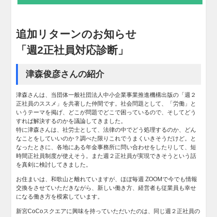
追加リターンのお知らせ
「週2正社員対応診断」
津森俊彦さんの紹介
津森さんは、当団体一般社団法人中小企業事業推進機構出版の「週２
正社員のススメ」を共著した仲間です。社会問題として、「労働」と
いうテーマを掲げ、どこが問題でどこで困っているので、そしてどう
すれば解決するのかを議論してきました。
特に津森さんは、社労士として、法律の中でどう処理するのか、どん
なことをしていいのか？調べた限りこれでうまくいきそうだけど。と
なったときに、各地にある年金事務所に問い合わせをしたりして、短
時間正社員制度が使えそう。また週２正社員が実現できそうという話
を真剣に検討してきました。
お住まいは、和歌山と離れていますが、ほぼ毎週 ZOOMで今でも情報
交換をさせていただきながら、新しい働き方、経営者も従業員も幸せ
になる働き方を模索しています。
新宮CoCoスクエアに興味を持っていただいたのは、同じ週２正社員の