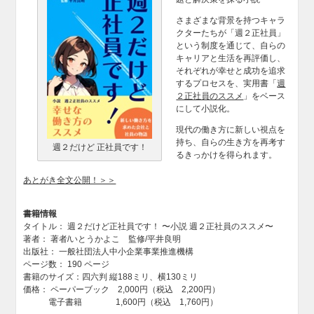
さまざまな背景を持つキャラ
クターたちが「週２正社員」
という制度を通じて、自らの
キャリアと生活を再評価し、
それぞれが幸せと成功を追求
するプロセスを、実用書「
週
２正社員のススメ
」をベース
にして小説化。
現代の働き方に新しい視点を
持ち、自らの生き方を再考す
週２だけど 正社員です！
るきっかけを得られます。
あとがき全文公開！＞＞
書籍情報
タイトル： 週２だけど正社員です！ 〜小説 週２正社員のススメ〜
著者： 著者/いとうかよこ 監修/平井良明
出版社： 一般社団法人中小企業事業推進機構
ページ数： 190 ページ
書籍のサイズ：四六判 縦188ミリ、横130ミリ
価格： ペーパーブック 2,000円（税込 2,200円）
電子書籍 1,600円（税込 1,760円）