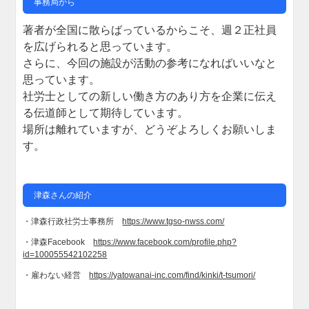
事務局から
著者が全国に散らばっているからこそ、週２正社員
を広げられると思っています。
さらに、今回の施設が活動の参考になればいいなと
思っています。
社労士としての新しい働き方のあり方を企業に伝え
る伝道師として期待しています。
場所は離れていますが、どうぞよろしくお願いしま
す。
津森さんの紹介
・津森行政社労士事務所
https://www.tgso-nwss.com/
・津森Facebook
https://www.facebook.com/profile.php?
id=100055542102258
・雇わない経営
https://yatowanai-inc.com/find/kinki/t-tsumori/