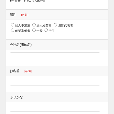
■年会費（月払い1,000円）
属性
[必須]
個人事業主
法人経営者
団体代表者
創業準備者
一般
学生
会社名(団体名)
お名前
[必須]
ふりがな