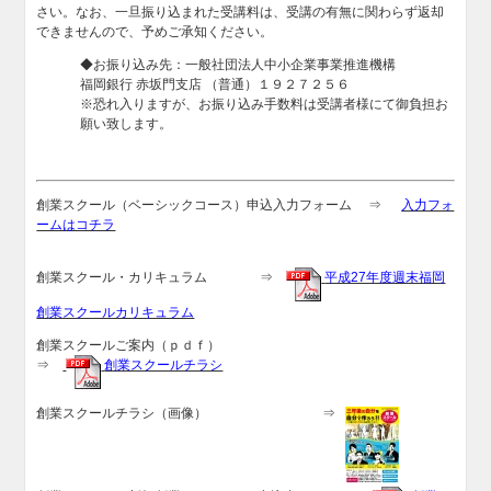
さい。なお、一旦振り込まれた受講料は、受講の有無に関わらず返却
できませんので、予めご承知ください。
◆お振り込み先：一般社団法人中小企業事業推進機構
福岡銀行 赤坂門支店 （普通）１９２７２５６
※恐れ入りますが、お振り込み手数料は受講者様にて御負担お
願い致します。
創業スクール（ベーシックコース）申込入力フォーム ⇒
入力フォ
ームはコチラ
創業スクール・カリキュラム ⇒
平成27年度週末福岡
創業スクールカリキュラム
創業スクールご案内（ｐｄｆ）
⇒
創業スクールチラシ
創業スクールチラシ（画像） ⇒