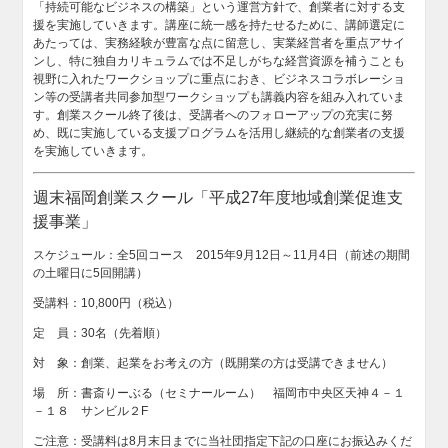
「持続可能なビジネスの構築」という運営方針で、創業者に対する支
援を実施していきます。講座に統一感を持たせるために、講師選定に
あたっては、実務経験が豊富な点に留意し、実業経営者を重点アサイ
ンし、特に独自カリキュラムでは不足しがちな経営資源を補うことも
視野に入れたワークショップに重点におき、ビジネスコラボレーショ
ン等の受講者共同参加型ワークショップも講義内容を組み入れていま
す。創業スクール終了後は、受講者へのフォローアップの充実に努
め、既に実施している支援プログラムを活用し継続的な創業者の支援
を実施していきます。
週末福岡創業スクール「平成27年度地域創業促進支
援事業」
スケジュール：全5回コース 2015年9月12日～11月4日（前述の期間
の土曜日に5回開講）
受講料：10,800円（税込）
定 員：30名（先着順）
対 象：創業、起業をお考えの方（既開業の方は受講できません）
場 所：書斎りーぶる（セミナールーム） 福岡市中央区天神４－１
－１８ サンビル２F
ご注意：受講料は8月末日までに当社団指定下記の口座にお振込みくだ