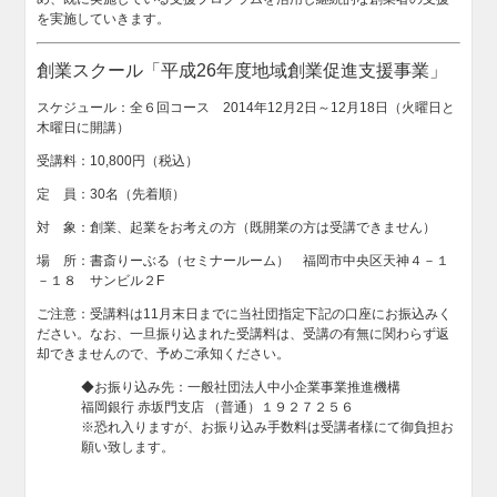
を実施していきます。
創業スクール「平成26年度地域創業促進支援事業」
スケジュール：全６回コース 2014年12月2日～12月18日（火曜日と
木曜日に開講）
受講料：10,800円（税込）
定 員：30名（先着順）
対 象：創業、起業をお考えの方（既開業の方は受講できません）
場 所：書斎りーぶる（セミナールーム） 福岡市中央区天神４－１
－１８ サンビル２F
ご注意：受講料は11月末日までに当社団指定下記の口座にお振込みく
ださい。なお、一旦振り込まれた受講料は、受講の有無に関わらず返
却できませんので、予めご承知ください。
◆お振り込み先：一般社団法人中小企業事業推進機構
福岡銀行 赤坂門支店 （普通）１９２７２５６
※恐れ入りますが、お振り込み手数料は受講者様にて御負担お
願い致します。