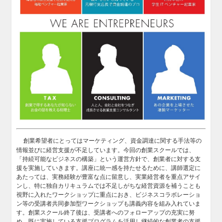
創業希望者にとってはマーケティング、資金調達に関する手法等の
情報並びに経営支援が不足しています。今回の創業スクールでは、
「持続可能なビジネスの構築」という運営方針で、創業者に対する支
援を実施していきます。講座に統一感を持たせるために、講師選定に
あたっては、実務経験が豊富な点に留意し、実業経営者を重点アサイ
ンし、特に独自カリキュラムでは不足しがちな経営資源を補うことも
視野に入れたワークショップに重点におき、ビジネスコラボレーショ
ン等の受講者共同参加型ワークショップも講義内容を組み入れていま
す。創業スクール終了後は、受講者へのフォローアップの充実に努
め、既に実施している支援プログラムを活用し継続的な創業者の支援