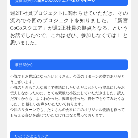
提供者からの
新宮CoCoスクエアへのメッセージ
週2正社員プロジェクトに関わらせていただき、その
流れで今回のプロジェクトを知りました。
「新宮
CoCoスクエア」が週2正社員の拠点となる、という
お話でしたので、これはぜひ、参加しなくては！ と
思いました。
事務局から
小説でもお世話になったいとうさん。今回のリターンの協力ありがと
うございます。
小説のときもこんな感じで物語にしたいんだよねという簡単にしかお
伝えしなかったのに、とても素敵な小説にしていただきました。読ん
だ方々からも、よくわかった。興味を持った。自分でもやてみたくな
った。と 嬉しいお声をいただいております。
今回のリターンでも、たくさんの会社にこのオリジナル物語を作って
もらえる喜びを感じていただければなと思っております。
いとうかよこリンク