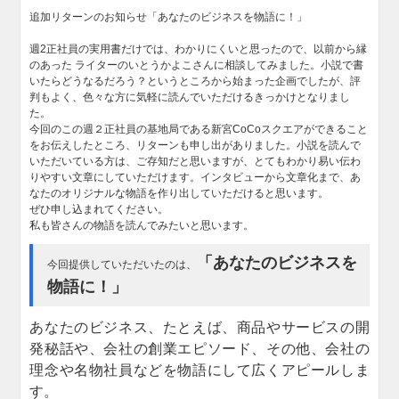
追加リターンのお知らせ「あなたのビジネスを物語に！」
週2正社員の実用書だけでは、わかりにくいと思ったので、以前から縁
のあった ライターのいとうかよこさんに相談してみました。小説で書
いたらどうなるだろう？というところから始まった企画でしたが、評
判もよく、色々な方に気軽に読んでいただけるきっかけとなりまし
た。
今回のこの週２正社員の基地局である新宮CoCoスクエアができること
をお伝えしたところ、リターンも申し出がありました。小説を読んで
いただいている方は、ご存知だと思いますが、とてもわかり易い伝わ
りやすい文章にしていただけます。インタビューから文章化まで、あ
なたのオリジナルな物語を作り出していただけると思います。
ぜひ申し込まれてください。
私も皆さんの物語を読んでみたいと思います。
「あなたのビジネスを
今回提供していただいたのは、
物語に！」
あなたのビジネス、たとえば、商品やサービスの開
発秘話や、会社の創業エピソード、その他、会社の
理念や名物社員などを物語にして広くアピールしま
す。