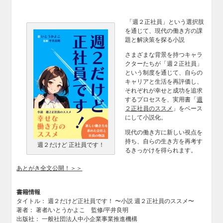
「週２正社員」という選択肢
を通じて、現代の働き方の課
題と解決策を探る小説
さまざまな背景を持つキャラ
クターたちが「週２正社員」
という制度を通じて、自らの
キャリアと生活を再評価し、
それぞれが幸せと成功を追求
するプロセスを、実用書「
週
２正社員のススメ
」をベース
にして小説化。
現代の働き方に新しい視点を
持ち、自らの生き方を再考す
週２だけど 正社員です！
るきっかけを得られます。
あとがき全文公開！＞＞
書籍情報
タイトル： 週２だけど正社員です！ 〜小説 週２正社員のススメ〜
著者： 著者/いとうかよこ 監修/平井良明
出版社： 一般社団法人中小企業事業推進機構