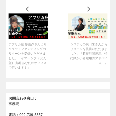
アフリカ座 杉山夕さんより
シロチカの廣田朱さんから
クラウドファンディングの
リターンを提供いただきま
リターンを提供いただきま
した。「超短時間雇用、特
した。「イマーシブ（没入
に障がい者雇用のアドバイ
型）演劇 あなたのオフィス
ス。」
で行います！」
お問合わせ窓口 :
事務局
電話：
092-739-5357