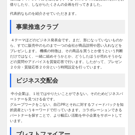
借りしたり、しながらたくさんの企画を行ってきました。
代表的なものを紹介させていただきます。
事業推進クラブ
４テーマほどのビジネス発表会です。まだ、形になっていないものか
ら、すでに販売中のものまで一つの会社が商品説明や思い入れなどを
プレゼンします。 機構の特徴は、その商品を買うとか使うという判断
だけではなく、一緒に組めそうかとか、どうしたほうが売れそうかな
どの質問やアドバイスを質疑応答で行います。したがって、プレゼン
２０分・質疑応答２０分という時間設定を行っています。
ビジネス交配会
中小企業は、１社ではやりたいことができない。そのためビジネスパ
ートナーを見つける会です。
グループワークをこない、自己PRとそれに対するフィードバックを知
的資産というキーワードで行っていきます。コラボレーションできる
パートナーを探すことで、より幅広い活動を中小企業をサポートして
います。
ブレストファイアー