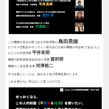
島田晃徳
この機構の生みの親である代表理事の
ビジネス交配会やオンライン展示会の主催や機構の司会者 である もう
平井良明
ひとりの代表理事
賀村研
機構の障害者委員会担当の 理事
河津裕二
機構のご意見番 監事
中小企業にとっては、頼れる４名の理事監事がいます。
これを使わない手はないと思ったのです。