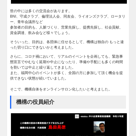
世の中には多くの交流会があります。
BNI、守成クラブ、倫理法人会、同友会、ライオンズクラブ、ロータリ
ー、青年会議所など
参加者の目的も、人脈づくり、営業先探し、提携先探し、社会貢献、
資金調達、飲み会など様々でしょう。
そういった、目的は、各団体に任せるとして、機構は独自の もっと違
った切り口にできないかと考えました。
さらに、コロナ禍において、リアルのイベントを企画しても、緊急事
態宣言でやむなく延期や中止になったり、準備や手配にも多くの時間
を割いては中止と繰り返してきました。
また、福岡中心のイベントが多く、全国の方に参加して頂く機会を提
供できない状態が続いていました。
そこで、機構自体をオンラインサロン化したいと考えました。
機構の役員紹介